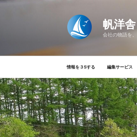
コ
ン
テ
帆洋舎
ン
ツ
会社の物語を、
へ
ス
キ
ッ
情報を３Sする
編集サービス
プ